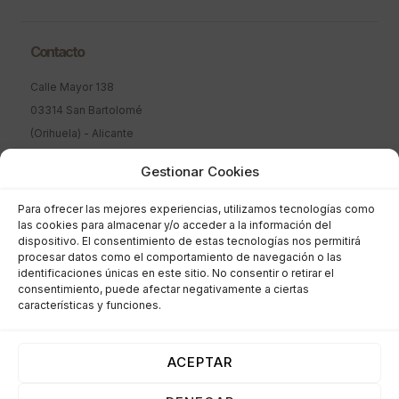
Contacto
Calle Mayor 138
03314 San Bartolomé
(Orihuela) - Alicante
Teléfono: +34 96 536 73 58
Gestionar Cookies
Fax: +34 96 536 73 57
E-Mail: mari@trenzadossb.com
Para ofrecer las mejores experiencias, utilizamos tecnologías como
las cookies para almacenar y/o acceder a la información del
E-Mail: comercial@trenzadossb.com
dispositivo. El consentimiento de estas tecnologías nos permitirá
procesar datos como el comportamiento de navegación o las
Más información
identificaciones únicas en este sitio. No consentir o retirar el
consentimiento, puede afectar negativamente a ciertas
Historia
características y funciones.
Fabricación
Proyectos y Financiación
ACEPTAR
Nuestras Políticas