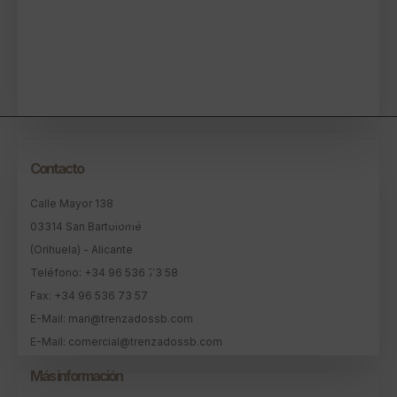
VER MÁS
Contacto
Calle Mayor 138
Elementos Prefabricados
03314 San Bartolomé
(Orihuela) - Alicante
VER MÁS
Teléfono: +34 96 536 73 58
Fax: +34 96 536 73 57
E-Mail: mari@trenzadossb.com
E-Mail: comercial@trenzadossb.com
Más información