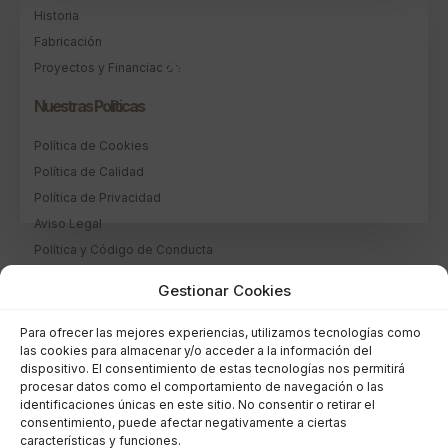
Historia
Fabricación
Piso Flex + Patín
Proyectos y Financiación
Nuestras Políticas
VER MÁS
Política de Cookies
Política de Calidad
Política de Privacidad
Aviso Legal
Política y Código de Conducta
Política Medioambiental
Gestionar Cookies
¿Dónde Estamos?
Para ofrecer las mejores experiencias, utilizamos tecnologías como
las cookies para almacenar y/o acceder a la información del
dispositivo. El consentimiento de estas tecnologías nos permitirá
procesar datos como el comportamiento de navegación o las
identificaciones únicas en este sitio. No consentir o retirar el
consentimiento, puede afectar negativamente a ciertas
características y funciones.